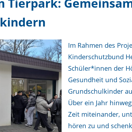
m Tierpark: Gemeinsa
nkindern
Im Ra
hmen des Proje
Kinderschutzbund He
Schüler*innen der H
Gesundheit und Sozia
Grundschulkinder aus
Über ein Jahr hinweg
Zeit miteinander, un
hören zu und schenk