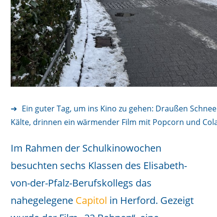
Ein guter Tag, um ins Kino zu gehen: Draußen Schne
Kälte, drinnen ein wärmender Film mit Popcorn und Col
Im Rahmen der Schulkinowochen
besuchten sechs Klassen des Elisabeth-
von-der-Pfalz-Berufskollegs das
nahegelegene
Capitol
in Herford. Gezeigt