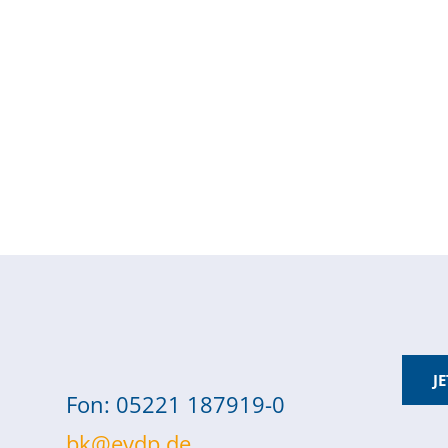
J
Fon: 05221 187919-0
bk@evdp.de